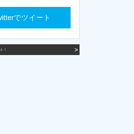
witterでツイート
ット！