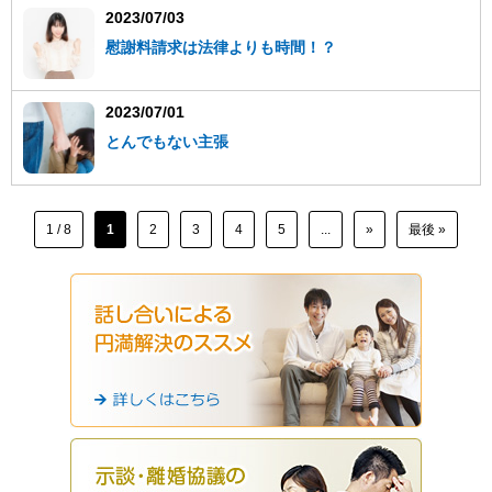
2023/07/03
慰謝料請求は法律よりも時間！？
2023/07/01
とんでもない主張
1 / 8
1
2
3
4
5
...
»
最後 »