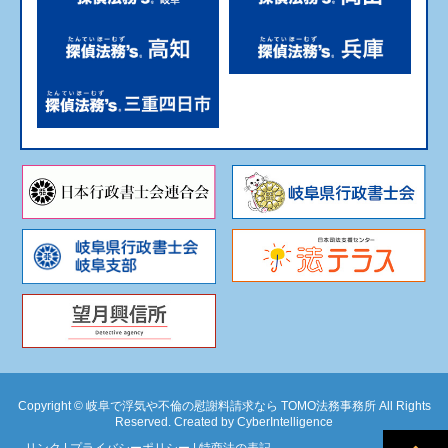
Copyright ©
岐阜で浮気や不倫の慰謝料請求なら TOMO法務事務所 All Rights
Reserved.
Created by
CyberIntelligence
リンク
|
プライバシーポリシー
|
特商法の表記