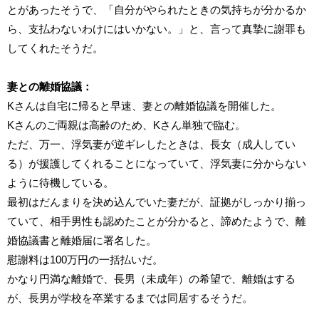
とがあったそうで、「自分がやられたときの気持ちが分かるか
ら、支払わないわけにはいかない。」と、言って真摯に謝罪も
してくれたそうだ。
妻との離婚協議：
Kさんは自宅に帰ると早速、妻との離婚協議を開催した。
Kさんのご両親は高齢のため、Kさん単独で臨む。
ただ、万一、浮気妻が逆ギレしたときは、長女（成人してい
る）が援護してくれることになっていて、浮気妻に分からない
ように待機している。
最初はだんまりを決め込んでいた妻だが、証拠がしっかり揃っ
ていて、相手男性も認めたことが分かると、諦めたようで、離
婚協議書と離婚届に署名した。
慰謝料は100万円の一括払いだ。
かなり円満な離婚で、長男（未成年）の希望で、離婚はする
が、長男が学校を卒業するまでは同居するそうだ。