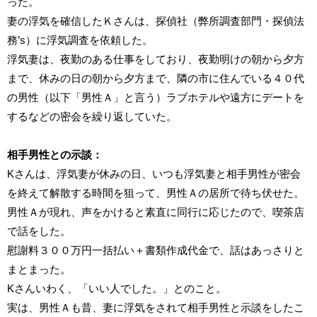
った。
妻の浮気を確信したＫさんは、探偵社（弊所調査部門・探偵法
務’s）に浮気調査を依頼した。
浮気妻は、夜勤のある仕事をしており、夜勤明けの朝から夕方
まで、休みの日の朝から夕方まで、隣の市に住んでいる４０代
の男性（以下「男性Ａ」と言う）ラブホテルや遠方にデートを
するなどの密会を繰り返していた。
相手男性との示談：
Kさんは、浮気妻が休みの日、いつも浮気妻と相手男性が密会
を終えて解散する時間を狙って、男性Ａの居所で待ち伏せた。
男性Ａが現れ、声をかけると素直に同行に応じたので、喫茶店
で話をした。
慰謝料３００万円一括払い＋書類作成代金で、話はあっさりと
まとまった。
Kさんいわく、「いい人でした。」とのこと。
実は、男性Ａも昔、妻に浮気をされて相手男性と示談をしたこ