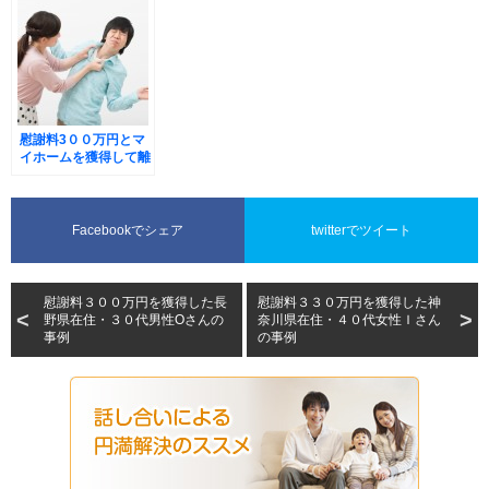
慰謝料3００万円とマ
イホームを獲得して離
婚した岐阜県在住・２
０代女性Ｋさんの事例
Facebookでシェア
twitterでツイート
慰謝料３００万円を獲得した長
慰謝料３３０万円を獲得した神
野県在住・３０代男性Oさんの
奈川県在住・４０代女性Ｉさん
事例
の事例