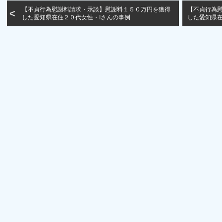
【不貞行為慰謝料請求・示談】慰謝料１５０万円を獲得
【不貞行為
した愛知県在住２０代女性・Iさんの事例
した愛知県