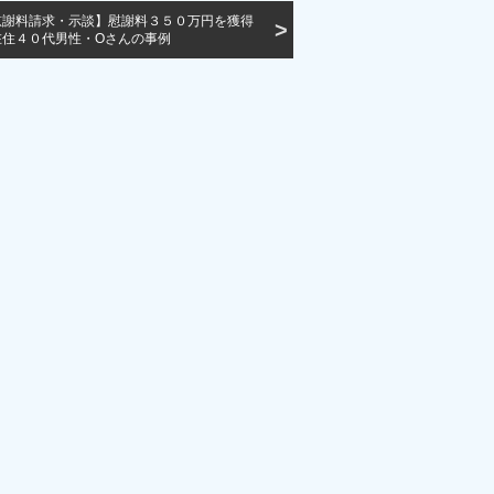
慰謝料請求・示談】慰謝料３５０万円を獲得
在住４０代男性・Oさんの事例