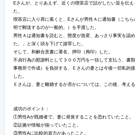
Eさんが、とりあえず、近くの喫茶店で話がしたい旨を伝え
た。
喫茶店に入り席に着くと、Eさんが男性Ａに通知書（こちら
明で郵送するのが一般的。）を手渡した。
男性Ａは通知書を読むと、態度が急変、あっさり事実を認
た。」と深く頭を下げて謝罪した。
そして、和解合意書に署名、押印（拇印）した。
不貞行為の慰謝料として３００万円を一括して支払う、書
事務所で作成）を負担する、Ｅさんの妻とは今後一切私的
した。
Ｅさんは、妻と離婚するか否かについては、この後、考え
成功のポイント：
①男性Aが既婚者で、妻に発覚することを恐れていたこと。
②証拠や情報が揃っていたこと。
③男性Aに比較的資力があったこと。