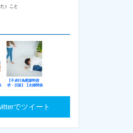
いた）こと
【不貞行為慰謝料請
係
求・示談】【夫婦関係
万
修復】慰謝料１００万
在
円を獲得した大分県在
ん
住５０代女性・Ｙさん
の事例
witterでツイート