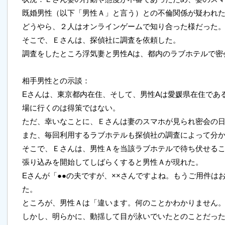
既婚男性（以下「男性Ａ」と言う）との不倫関係が疑われ
どうやら、２人はオンラインゲームで知り合った様だった
そこで、Ｅさんは、探偵社に調査を依頼した。
調査をしたところ浮気妻と男性Aは、都内のラブホテルで密
相手男性との示談：
Eさんは、東京都内在住、そして、男性Aは愛媛県在住であ
場に行くのは得策ではない。
ただ、幸いなことに、Ｅさんは妻のスマホが見られ密会の
また、毎回利用するラブホテルも探偵社の調査によって分
そこで、Ｅさんは、男性Ａを当該ラブホテルで待ち伏せる
張り込みを開始してしばらくすると男性Ａが現れた。
Eさんが「●●の夫ですが、××さんですよね。もうご用件は
た。
ところが、男性Ａは「違います。何のことかわかりません
しかし、明らかに、動揺して目が泳いでいたとのことだっ