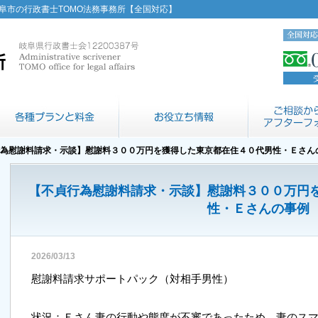
阜市の行政書士TOMO法務事務所【全国対応】
行為慰謝料請求・示談】慰謝料３００万円を獲得した東京都在住４０代男性・Ｅさん
【不貞行為慰謝料請求・示談】慰謝料３００万円
性・Ｅさんの事例
2026/03/13
慰謝料請求サポートパック（対相手男性）
状況：Ｅさん妻の行動や態度が不審であったため、妻のス