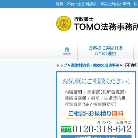
浮気・不倫の慰謝料請求・示談と離婚が専門、岐
トップ
>
慰謝料請求・離婚の成功事例
> 【不貞