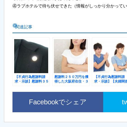
④ラブホテルで待ち伏せできた（情報がしっかり分かって
関連記事
【不貞行為慰謝料請
慰謝料２５０万円を獲
【不貞行為慰謝料請
求・示談】慰謝料３５
得した大阪府在住・３
求・示談】【夫婦関
０万円を獲得した愛知
０代女性Ｅさんの事例
修復】慰謝料２００
県在住４０代男性・O
円を獲得した岐阜県
さんの事例
住３０代女性・Ｋさ
の事例
Facebookでシェア
t