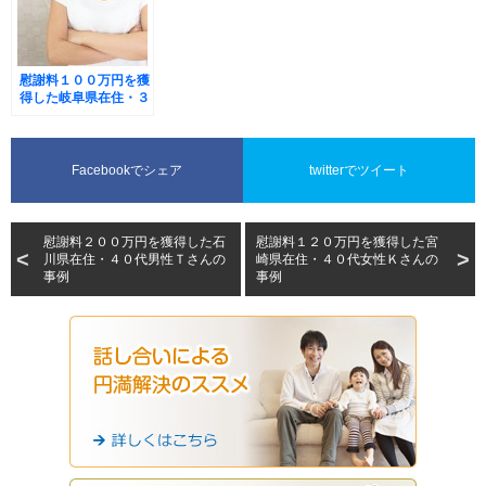
慰謝料１００万円を獲
得した岐阜県在住・３
０代女性Ｙさんの事例
Facebookでシェア
twitterでツイート
慰謝料２００万円を獲得した石
慰謝料１２０万円を獲得した宮
川県在住・４０代男性Ｔさんの
崎県在住・４０代女性Ｋさんの
事例
事例