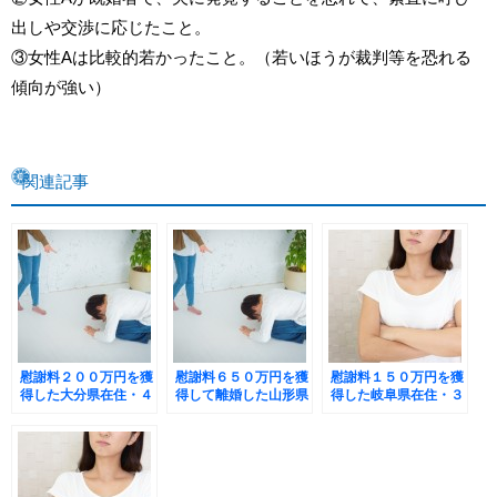
出しや交渉に応じたこと。
③女性Aは比較的若かったこと。（若いほうが裁判等を恐れる
傾向が強い）
関連記事
慰謝料２００万円を獲
慰謝料６５０万円を獲
慰謝料１５０万円を獲
得した大分県在住・４
得して離婚した山形県
得した岐阜県在住・３
０代女性Mさんの事例
在住・３０代女性Ｔさ
０代女性Ｍさんの事例
んの事