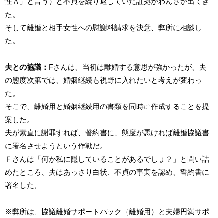
性Ａ」と言う）と不貞を繰り返していた証拠がわんさか出てき
た。
そして離婚と相手女性への慰謝料請求を決意、弊所に相談し
た。
夫との協議：
Fさんは、当初は離婚する意思が強かったが、夫
の態度次第では、婚姻継続も視野に入れたいと考えが変わっ
た。
そこで、離婚用と婚姻継続用の書類を同時に作成することを提
案した。
夫が素直に謝罪すれば、誓約書に、態度が悪ければ離婚協議書
に署名させようという作戦だ。
Ｆさんは「何か私に隠していることがあるでしょ？」と問い詰
めたところ、夫はあっさり白状、不貞の事実を認め、誓約書に
署名した。
※弊所は、協議離婚サポートパック（離婚用）と夫婦円満サポ