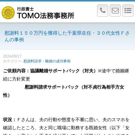
慰謝料１５０万円を獲得した千葉県在住・３０代女性Ｆさ
んの事例
2024/08/17
カテゴリー
慰謝料請求・離婚の成功事例
ご依頼内容：協議離婚サポートパック（対夫）
※途中で婚姻継
続に方針変更
慰謝料請求サポートパック（対不貞行為相手方女
性）
状況：
Ｆさんは、夫の行動や態度を不審に思い、夫のスマホを
確認したところ、夫と同じ職場に勤務する既婚女性（以下「女