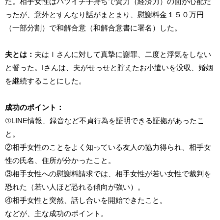
た。相手女性はバツイチ子持ちで資力（経済力）の面が心配だ
ったが、意外とすんなり話がまとまり、慰謝料金１５０万円
（一部分割）で和解合意（和解合意書に署名）した。
夫とは：
夫はＩさんに対して真摯に謝罪、二度と浮気をしない
と誓った。Iさんは、夫がせっせと貯えたお小遣いを没収、婚姻
を継続することにした。
成功のポイント：
①LINE情報、録音など不貞行為を証明できる証拠があったこ
と。
②相手女性のことをよく知っている友人の協力得られ、相手女
性の氏名、住所が分かったこと。
③相手女性への慰謝料請求では、相手女性が若い女性で裁判を
恐れた（若い人ほど恐れる傾向が強い）。
④相手女性と突然、話し合いを開始できたこと。
などが、主な成功のポイント。